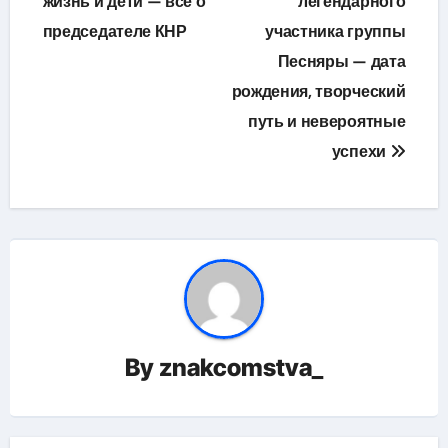
жизнь и дети — всё о
легендарного
записям
председателе КНР
участника группы
Песняры — дата
рождения, творческий
путь и невероятные
успехи
By
znakcomstva_