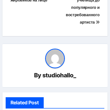
жировиков на лице
училища до
популярного и
востребованного
артиста
By
studiohallo_
Related Post