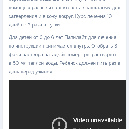
помощью распылителя втереть в папиллому для
затвердения и в кожу вокруг. Курс лечения 10
дней по 2 раза в сутки.
Для детей от 3 до 6 лет Папилайт для лечения
по инструкции принимается внутрь. Отобрать 3
фазы раствора насадкой номер три, растворить
в 50 мл теплой воды. Ребенок должен пить раз в
день перед ужином.