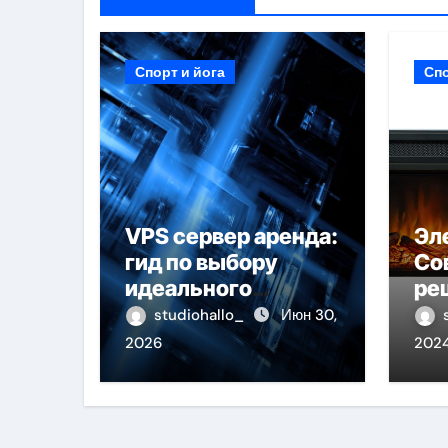
Спорт и йога
Спо
VPS сервер аренда:
Эл
гид по выбору
Со
идеального
ре
решения
те
studiohallo_
Июн 30,
2026
202