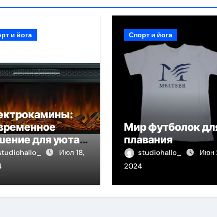
рт и йога
Спорт и йога
ектрокамины:
временное
Мир футболок дл
шение для уюта и
плавания
пла
studiohallo_
Июл 18,
studiohallo_
Июн 
4
2024