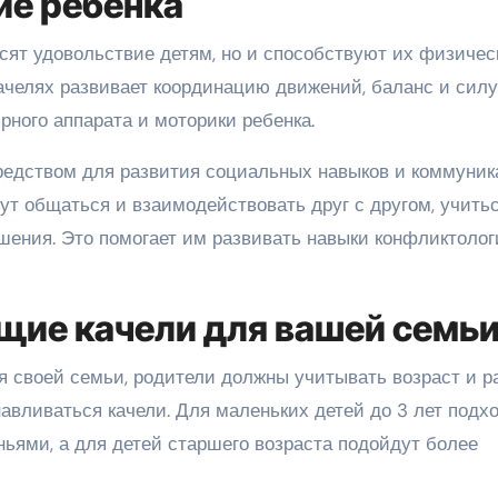
ие ребенка
осят удовольствие детям, но и способствуют их физиче
челях развивает координацию движений, баланс и силу 
рного аппарата и моторики ребенка.
средством для развития социальных навыков и коммуни
гут общаться и взаимодействовать друг с другом, учить
шения. Это помогает им развивать навыки конфликтолог
щие качели для вашей семь
я своей семьи, родители должны учитывать возраст и р
анавливаться качели. Для маленьких детей до 3 лет подх
ьями, а для детей старшего возраста подойдут более