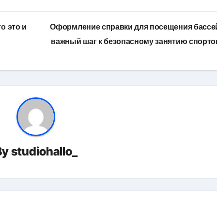
о это и
Оформление справки для посещения бассе
важный шаг к безопасному занятию спорт
By
studiohallo_