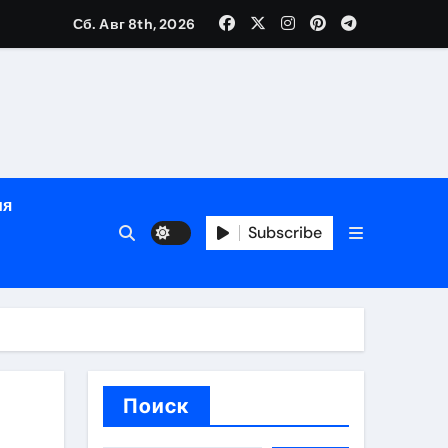
Сб. Авг 8th, 2026
глосуточной помощью под наблюдением врачей
лгосрочных результатов при анонимном лечении
ия
особенности
Subscribe
Поиск