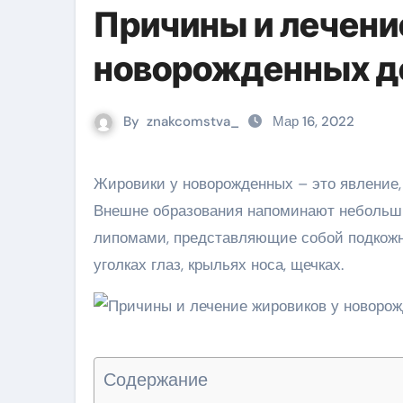
Причины и лечени
новорожденных д
By
znakcomstva_
Мар 16, 2022
Жировики у новорожденных – это явление, которое часто вызывает беспокойство у молодых родителей.
Внешне образования напоминают небольши
липомами, представляющие собой подкожны
уголках глаз, крыльях носа, щечках.
Содержание