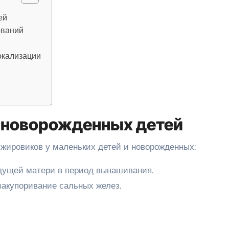
ей
ований
окализации
 новорожденных детей
жировиков у маленьких детей и новорожденных:
дущей матери в период вынашивания.
закупоривание сальных желез.