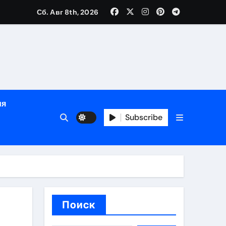
Сб. Авг 8th, 2026
глосуточной помощью под наблюдением врачей
лгосрочных результатов при анонимном лечении
ия
особенности
Subscribe
Поиск