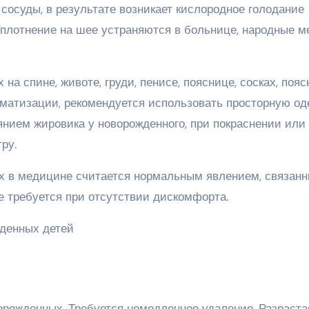
осуды, в результате возникает кислородное голодание
Уплотнение на шее устраняются в больнице, народные м
на спине, животе, груди, пенисе, пояснице, сосках, пояс
матизации, рекомендуется использовать просторную о
янием жировика у новорожденного, при покраснении или
ру.
х в медицине считается нормальным явлением, связан
е требуется при отсутствии дискомфорта.
орожденных. Требуется немедленное удаление. Разраста