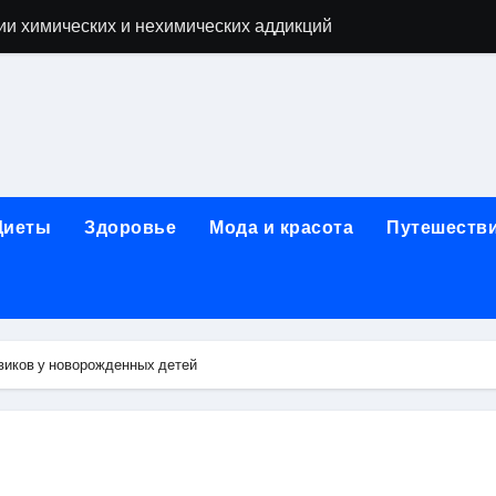
ии химических и нехимических аддикций
ne Air: объём памяти, поддержка eSIM и цветовые решения
о выбору идеального решения
лизма и наркомании с детоксикацией, кодированием и кру
мых: 12 шагов, психотерапия, ресоциализация и оценка до
Диеты
Здоровье
Мода и красота
Путешеств
нтернет-магазин: организация работы, услуги и ключевые 
 ремонт под ключ
рбурге: между ампиром и минимализмом
виков у новорожденных детей
 два крыла одного полёта
иц с поликарбонатным покрытием 4 и 6 мм