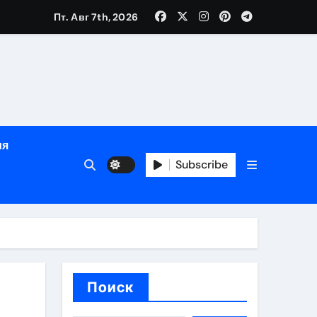
Пт. Авг 7th, 2026
глосуточной помощью под наблюдением врачей
лгосрочных результатов при анонимном лечении
ия
особенности
Subscribe
Поиск