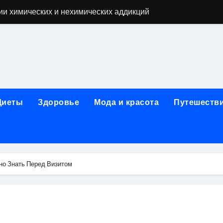
ии химических и нехимических аддикций
ne Air: объём памяти, поддержка eSIM и цветовые решения
о выбору идеального решения
лизма и наркомании с детоксикацией, кодированием и кру
мых: 12 шагов, психотерапия, ресоциализация и оценка до
Диеты
Здоровье
Мода и красота
Путешеств
нтернет-магазин: организация работы, услуги и ключевые 
 ремонт под ключ
рбурге: между ампиром и минимализмом
но Знать Перед Визитом
 два крыла одного полёта
иц с поликарбонатным покрытием 4 и 6 мм