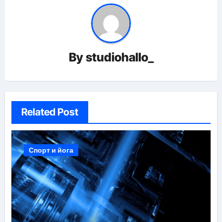
By
studiohallo_
Related Post
Спорт и йога