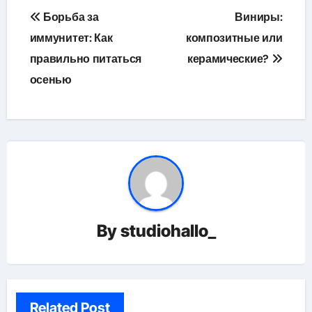
Навигация
Борьба за
Виниры:
по
иммунитет: Как
композитные или
правильно питаться
керамические?
записям
осенью
By
studiohallo_
Related Post