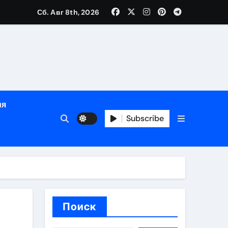
Сб. Авг 8th, 2026
глосуточной помощью под наблюдением врачей
лгосрочных результатов при анонимном лечении
ия
особенности
Subscribe
Поиск