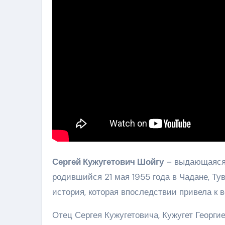
Сергей Кужугетович Шойгу
– выдающаяся 
родившийся 21 мая 1955 года в Чадане, Ту
история, которая впоследствии привела к
Отец Сергея Кужугетовича, Кужугет Георг