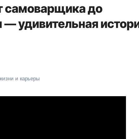
т самоварщика до
 — удивительная истор