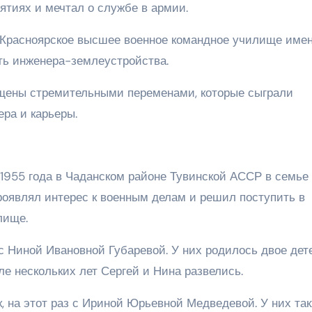
тиях и мечтал о службе в армии.
 Красноярское высшее военное командное училище имен
сть инженера-землеустройства.
щены стремительными переменами, которые сыграли
ра и карьеры.
 1955 года в Чаданском районе Тувинской АССР в семье
роявлял интерес к военным делам и решил поступить в
лище.
 с Ниной Ивановной Губаревой. У них родилось двое дет
ле нескольких лет Сергей и Нина развелись.
к, на этот раз с Ириной Юрьевной Медведевой. У них та