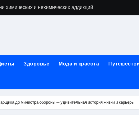
ии химических и нехимических аддикций
ne Air: объём памяти, поддержка eSIM и цветовые решения
о выбору идеального решения
лизма и наркомании с детоксикацией, кодированием и кру
мых: 12 шагов, психотерапия, ресоциализация и оценка до
Диеты
Здоровье
Мода и красота
Путешеств
нтернет-магазин: организация работы, услуги и ключевые 
 ремонт под ключ
рбурге: между ампиром и минимализмом
варщика до министра обороны — удивительная история жизни и карьеры
 два крыла одного полёта
иц с поликарбонатным покрытием 4 и 6 мм