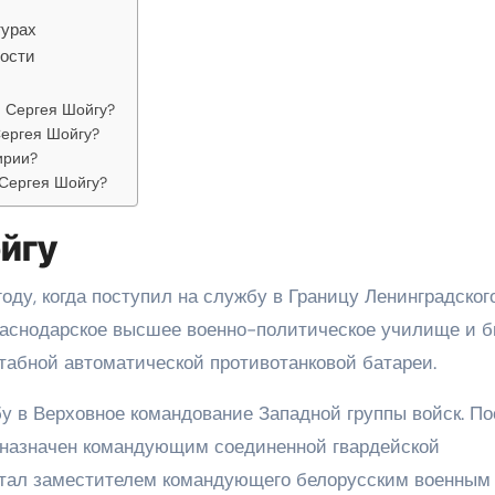
турах
ости
 Сергея Шойгу?
Сергея Шойгу?
ирии?
 Сергея Шойгу?
йгу
оду, когда поступил на службу в Границу Ленинградског
 Краснодарское высшее военно-политическое училище и 
абной автоматической противотанковой батареи.
бу в Верховное командование Западной группы войск. П
л назначен командующим соединенной гвардейской
 стал заместителем командующего белорусским военным