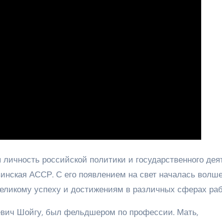
личность российской политики и государственного деят
винская АССР. С его появлением на свет началась волш
 великому успеху и достижениям в различных сферах раб
иевич Шойгу, был фельдшером по профессии. Мать,