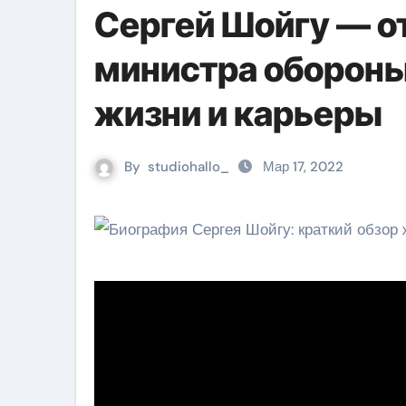
Сергей Шойгу — о
министра обороны
жизни и карьеры
By
studiohallo_
Мар 17, 2022