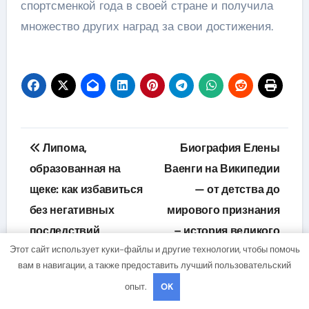
спортсменкой года в своей стране и получила
множество других наград за свои достижения.
Навигация
Липома,
Биография Елены
по
образованная на
Ваенги на Википедии
щеке: как избавиться
— от детства до
записям
без негативных
мирового признания
последствий
– история великого
Этот сайт использует куки-файлы и другие технологии, чтобы помочь
таланта и
вам в навигации, а также предоставить лучший пользовательский
невероятного успеха!
опыт.
OK