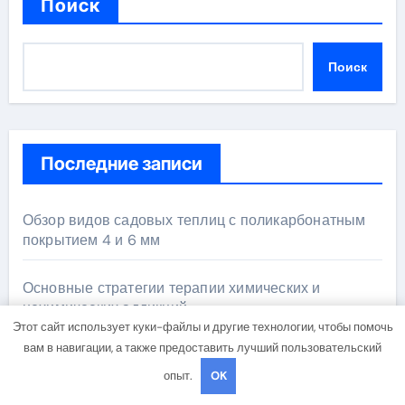
Поиск
Поиск
Последние записи
Обзор видов садовых теплиц с поликарбонатным
покрытием 4 и 6 мм
Основные стратегии терапии химических и
нехимических аддикций
Этот сайт использует куки-файлы и другие технологии, чтобы помочь
вам в навигации, а также предоставить лучший пользовательский
Характеристики Apple iPhone Air: объём памяти,
поддержка eSIM и цветовые решения
опыт.
OK