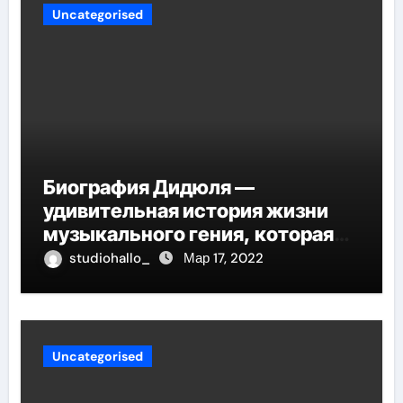
Uncategorised
Биография Дидюля —
удивительная история жизни
музыкального гения, которая
проникнет в самые глубины
studiohallo_
Мар 17, 2022
вашего сердца
Uncategorised