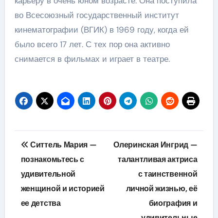
карьеру в очень юном возрасте. Она поступила
во Всесоюзный государственный институт
кинематографии (ВГИК) в 1969 году, когда ей
было всего 17 лет. С тех пор она активно
снимается в фильмах и играет в театре.
Навигация
Ситтель Мария —
Олеринская Ингрид —
по
познакомьтесь с
талантливая актриса
удивительной
с таинственной
записям
женщиной и историей
личной жизнью, её
ее детства
биография и
удивительные