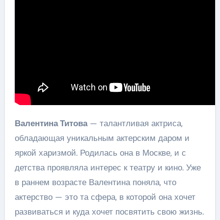
Валентина Титова
— талантливая актриса,
обладающая уникальным актерским даром и
яркой харизмой. Родилась она в Москве, и с
детства проявляла интерес к театру и кино. Уже
в раннем возрасте Валентина поняла, что
актерство — это та сфера, в которой она хочет
развиваться и куда хочет посвятить свою жизнь.