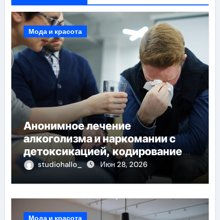
Мода и красота
Анонимное лечение
алкоголизма и наркомании с
детоксикацией, кодированием
и круглосуточной помощью под
studiohallo_
Июн 28, 2026
наблюдением врачей
Мода и красота