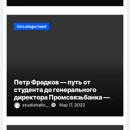
вашего сердца
Uncategorised
Петр Фрадков — путь от
студента до генерального
директора Промсвязьбанка —
биография и рост в банковской
studiohallo_
Мар 17, 2022
индустрии