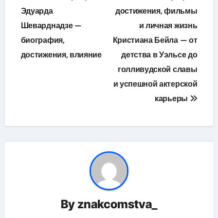
по
Эдуарда
достижения, фильмы
Шеварднадзе —
и личная жизнь
записям
биография,
Кристиана Бейла — от
достижения, влияние
детства в Уэльсе до
голливудской славы
и успешной актерской
карьеры
By
znakcomstva_