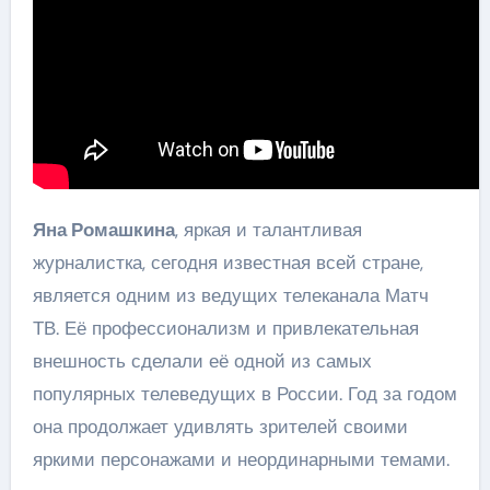
Яна Ромашкина
, яркая и талантливая
журналистка, сегодня известная всей стране,
является одним из ведущих телеканала Матч
ТВ. Её профессионализм и привлекательная
внешность сделали её одной из самых
популярных телеведущих в России. Год за годом
она продолжает удивлять зрителей своими
яркими персонажами и неординарными темами.