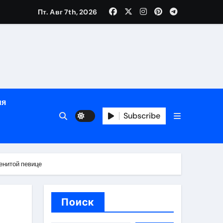
Пт. Авг 7th, 2026
глосуточной помощью под наблюдением врачей
лгосрочных результатов при анонимном лечении
ия
особенности
Subscribe
енитой певице
Поиск