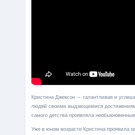
Кристина Джексон — талантливая и успешн
людей своими выдающимися достижениями.
самого детства проявляла необыкновенные
Уже в юном возрасте Кристина проявила ог