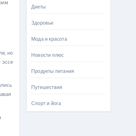
воим
Диеты
Здоровье
Мода и красота
е, но
Новости плюс
и эссе
Продукты питания
ялись
Путешествия
давая
Спорт и йога
а