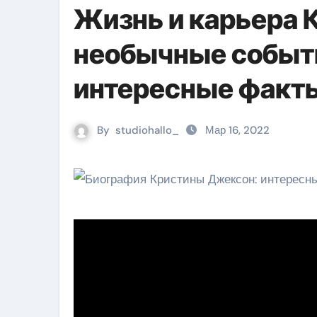
Жизнь и карьера
необычные событи
интересные факты
By
studiohallo_
Мар 16, 2022