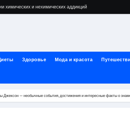
ии химических и нехимических аддикций
ne Air: объём памяти, поддержка eSIM и цветовые решения
о выбору идеального решения
лизма и наркомании с детоксикацией, кодированием и кру
мых: 12 шагов, психотерапия, ресоциализация и оценка до
Диеты
Здоровье
Мода и красота
Путешеств
нтернет-магазин: организация работы, услуги и ключевые 
 ремонт под ключ
рбурге: между ампиром и минимализмом
ны Джексон — необычные события, достижения и интересные факты о знам
 два крыла одного полёта
иц с поликарбонатным покрытием 4 и 6 мм