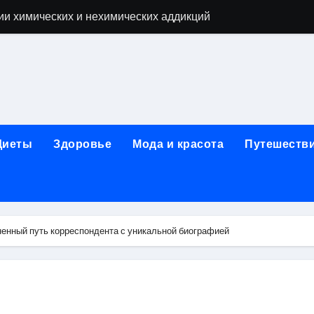
ии химических и нехимических аддикций
ne Air: объём памяти, поддержка eSIM и цветовые решения
о выбору идеального решения
лизма и наркомании с детоксикацией, кодированием и кру
мых: 12 шагов, психотерапия, ресоциализация и оценка до
Диеты
Здоровье
Мода и красота
Путешеств
нтернет-магазин: организация работы, услуги и ключевые 
 ремонт под ключ
рбурге: между ампиром и минимализмом
енный путь корреспондента с уникальной биографией
 два крыла одного полёта
иц с поликарбонатным покрытием 4 и 6 мм