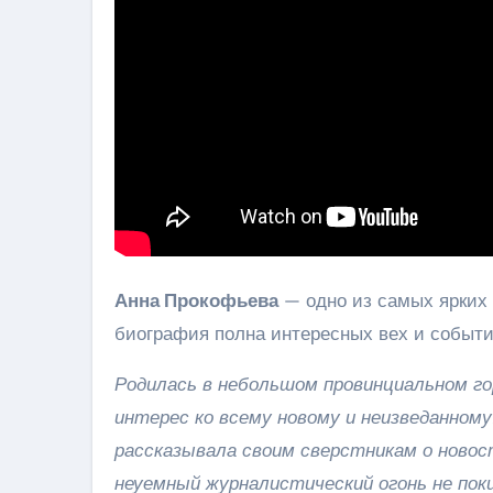
Анна Прокофьева
— одно из самых ярких 
биография полна интересных вех и событи
Родилась в небольшом провинциальном го
интерес ко всему новому и неизведанному
рассказывала своим сверстникам о новос
неуемный журналистический огонь не поки