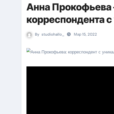
Анна Прокофьева
корреспондента с
By
studiohallo_
Мар 15, 2022