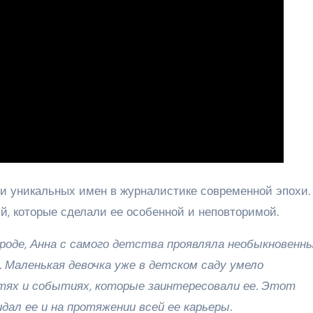
и уникальных имен в журналистике современной эпохи.
й, которые сделали ее особенной и неповторимой.
роде, Анна с самого детства проявляла необыкновенн
. Маленькая девочка уже в детском саду умело
тях и событиях, которые заинтересовали ее. Этот
дал ее и на протяжении всей ее карьеры.