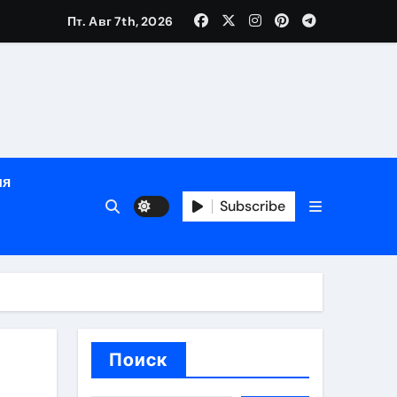
Пт. Авг 7th, 2026
глосуточной помощью под наблюдением врачей
лгосрочных результатов при анонимном лечении
ия
особенности
Subscribe
Поиск