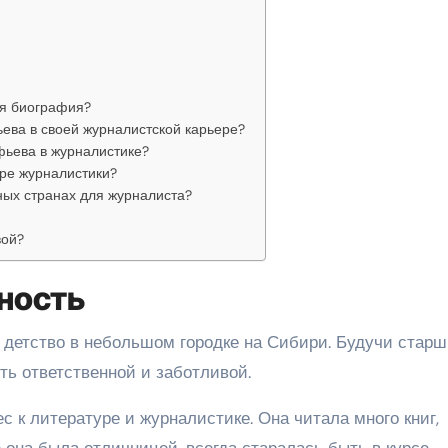
ая биография?
ева в своей журналистской карьере?
фьева в журналистике?
ре журналистики?
ных странах для журналиста?
вой?
Юность
 детство в небольшом городке на Сибири. Будучи стар
ть ответственной и заботливой.
с к литературе и журналистике. Она читала много книг,
е она была отличницей, всегда старалась быть в курсе