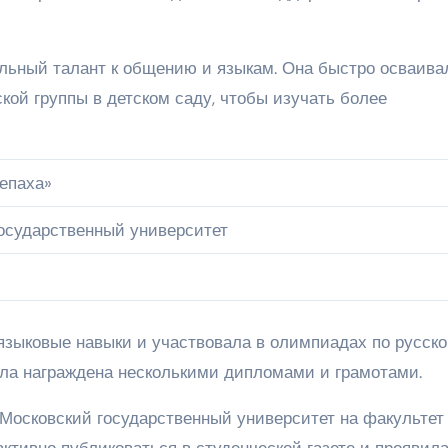
ельный талант к общению и языкам. Она быстро осваива
ской группы в детском саду, чтобы изучать более
епаха»
осударственный университет
языковые навыки и участвовала в олимпиадах по русск
была награждена несколькими дипломами и грамотами.
 Московский государственный университет на факультет
активно публиковаться в студенческой газете и проявил