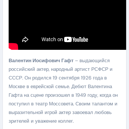
Валентин Иосифович Гафт
– выдающийся
российский актер, народный артист РСФСР и
СССР. Он родился 19 сентября 1926 года в
Москве в еврейской семье. Дебют Валентина
Гафта на сцене произошел в 1949 году, когда он
поступил в театр Моссовета. Своим талантом и
выразительной игрой актер завоевал любовь
зрителей и уважение коллег.