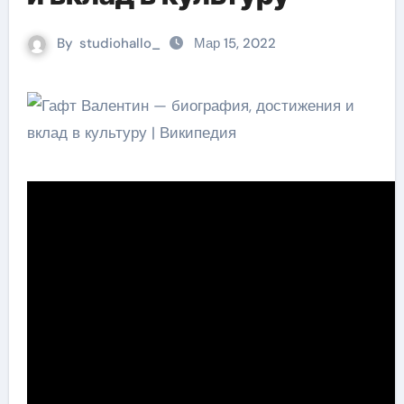
By
studiohallo_
Мар 15, 2022