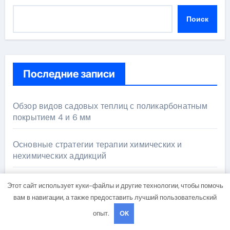
Поиск
Последние записи
Обзор видов садовых теплиц с поликарбонатным
покрытием 4 и 6 мм
Основные стратегии терапии химических и
нехимических аддикций
Характеристики Apple iPhone Air: объём памяти,
Этот сайт использует куки-файлы и другие технологии, чтобы помочь
поддержка eSIM и цветовые решения
вам в навигации, а также предоставить лучший пользовательский
опыт.
OK
VPS сервер аренда: гид по выбору идеального