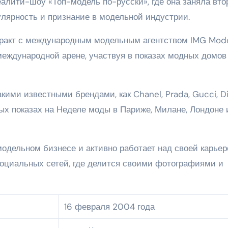
еалити-шоу «Топ-модель по-русски», где она заняла вто
улярность и признание в модельной индустрии.
тракт с международным модельным агентством IMG Mode
международной арене, участвуя в показах модных домов
кими известными брендами, как Chanel, Prada, Gucci, Di
ых показах на Неделе моды в Париже, Милане, Лондоне 
одельном бизнесе и активно работает над своей карьер
социальных сетей, где делится своими фотографиями и
16 февраля 2004 года