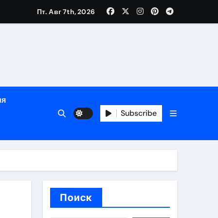
Пт. Авг 7th, 2026
глосуточной помощью под наблюдением врачей
лгосрочных результатов при анонимном лечении
ия
особенности
Subscribe
Поиск