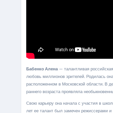
Бабенко Алена
— талантливая российская 
любовь миллионов зрителей. Родилась она
расположенном в Московской области. В дет
раннего возраста проявляла необыкновенны
Свою карьеру она начала с участия в школ
лет ее талант был замечен режиссерами и