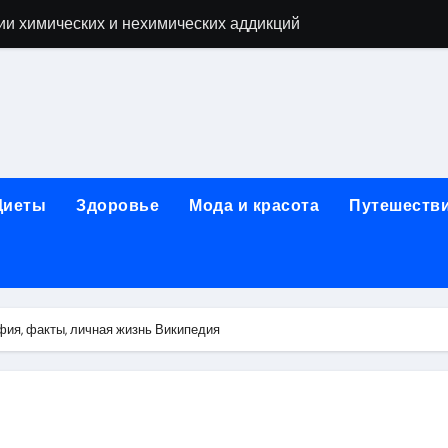
ии химических и нехимических аддикций
ne Air: объём памяти, поддержка eSIM и цветовые решения
о выбору идеального решения
лизма и наркомании с детоксикацией, кодированием и кру
мых: 12 шагов, психотерапия, ресоциализация и оценка до
Диеты
Здоровье
Мода и красота
Путешеств
нтернет-магазин: организация работы, услуги и ключевые 
 ремонт под ключ
рбурге: между ампиром и минимализмом
фия, факты, личная жизнь Википедия
 два крыла одного полёта
иц с поликарбонатным покрытием 4 и 6 мм