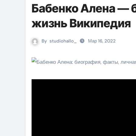
Бабенко Алена — 
жизнь Википедия
By
studiohallo_
Мар 16, 2022