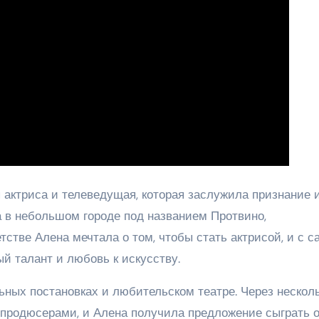
актриса и телеведущая, которая заслужила признание 
 в небольшом городе под названием Протвино,
стве Алена мечтала о том, чтобы стать актрисой, и с с
й талант и любовь к искусству.
ьных постановках и любительском театре. Через нескол
 продюсерами, и Алена получила предложение сыграть 