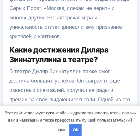
Серых Псов», «Москва, слезам не верит» и
многих других. Его актерская игра и
уникальность стиля принесли ему признание
зрителей и критиков.
Какие достижения Диляра
Зиннатуллина в театре?
В театре Диляр Зиннатуллин также смог
достичь больших успехов. Он сыграл в ряде
известных спектаклей, получил награды и
премии за свои выдающиеся роли. Одной из его
самых знаменитых работ в театре была роль
Этот сайт использует куки-файлы и другие технологии, чтобы помочь
Харламова в спектакле «Горе от ума». Его
вам в навигации, а также предоставить лучший пользовательский
актерская мастерство и яркая интерпретация
опыт.
OK
роли сделали этот спектакль одним из самых