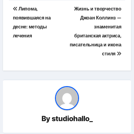
Навигация
Липома,
Жизнь и творчество
по
появившаяся на
Джоан Коллинз —
десне: методы
знаменитая
записям
лечения
британская актриса,
писательница и икона
стиля
By
studiohallo_