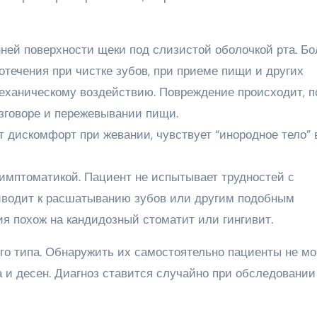
нней поверхности щеки под слизистой оболочкой рта. Б
отечения при чистке зубов, при приеме пищи и других
механическому воздействию. Повреждение происходит, 
азговоре и пережевывании пищи.
 дискомфорт при жевании, чувствует “инородное тело” 
имптоматикой. Пациент не испытывает трудностей с
иводит к расшатыванию зубов или другим подобным
я похож на кандидозный стоматит или гингивит.
о типа. Обнаружить их самостоятельно пациенты не мог
а и десен. Диагноз ставится случайно при обследовании