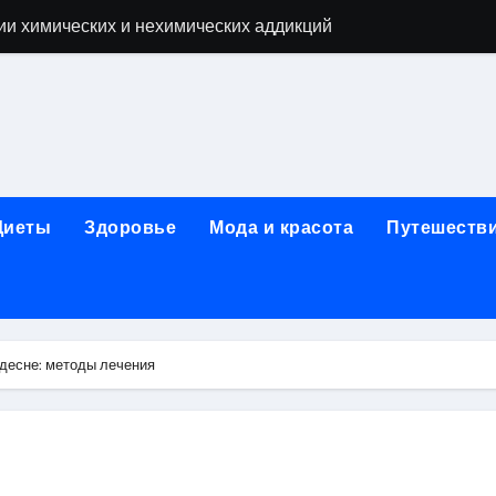
ии химических и нехимических аддикций
ne Air: объём памяти, поддержка eSIM и цветовые решения
о выбору идеального решения
лизма и наркомании с детоксикацией, кодированием и кру
мых: 12 шагов, психотерапия, ресоциализация и оценка до
Диеты
Здоровье
Мода и красота
Путешеств
нтернет-магазин: организация работы, услуги и ключевые 
 ремонт под ключ
рбурге: между ампиром и минимализмом
 десне: методы лечения
 два крыла одного полёта
иц с поликарбонатным покрытием 4 и 6 мм