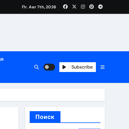
Пт. Авг 7th, 2026
глосуточной помощью под наблюдением врачей
лгосрочных результатов при анонимном лечении
ия
особенности
Subscribe
Поиск