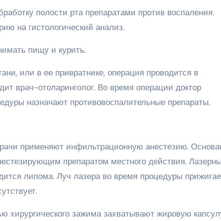
бработку полости рта препаратами против воспаления.
ию на гистологический анализ.
имать пищу и курить.
ани, или в ее привратнике, операция проводится в
дит врач-отоларинголог. Во время операции доктор
цедуры назначают противовоспалительные препараты.
 врачи применяют инфильтрационную анестезию. Основа
нестезирующим препаратом местного действия. Лазерн
дится липома. Луч лазера во время процедуры прижигае
утствует.
щью хирургического зажима захватывают жировую капсул