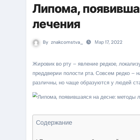
Липома, появивша
лечения
By
znakcomstva_
Мар 17, 2022
Жировик во рту – явление редкое, локализуется на слизистой оболочке щек, либо на щечной стороне в
преддверии полости рта. Совсем редко – 
различны, но чаще образуются у людей ст
Содержание