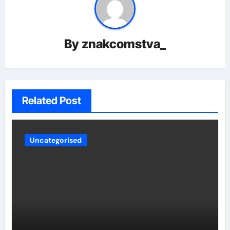
By
znakcomstva_
Related Post
Uncategorised