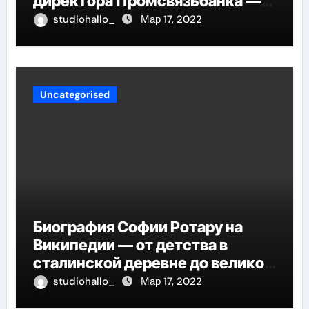
директора Промсвязьбанка —
биография и рост в банковской
studiohallo_
Мар 17, 2022
индустрии
Uncategorised
Биография Софии Ротару на
Википедии — от детства в
сталинской деревне до великой
карьеры и яркой личной жизни
studiohallo_
Мар 17, 2022