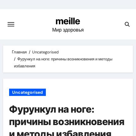
Skip
to
meille
content
Мир здоровья
Главная
Uncategorised
Фурункул на ноге: причины возникновения и методы
избавления
Uncategorised
Фурункул на ноге:
причины возникновения
и методы избавления