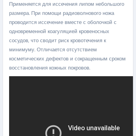
Применяется для иссечения липом небольшого
размера. При помощи радиоволнового ножа
проводится иссечение вместе с оболочкой с
одновременной коагуляцией кровеносных
сосудов, что сводит риск кровотечения к
минимуму. Отличается отсутствием
косметических дефектов и сокращенным сроком
восстановления кожных покровов.