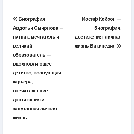
Навигация
Биография
Иосиф Кобзон —
по
Авдотьи Смирнова —
биография,
путник, мечтатель и
достижения, личная
записям
великий
жизнь Википедия
образователь —
вдохновляющее
детство, волнующая
карьера,
впечатляющие
достижения и
запутанная личная
жизнь