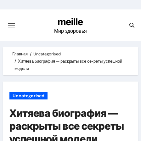
Skip
to
meille
content
Мир здоровья
Главная
Uncategorised
Хитяева биография — раскрыты все секреты успешной
модели
Uncategorised
Хитяева биография —
раскрыты все секреты
успешной модели