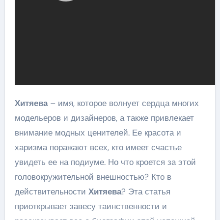
Хитяева
– имя, которое волнует сердца многих
модельеров и дизайнеров, а также привлекает
внимание модных ценителей. Ее красота и
харизма поражают всех, кто имеет счастье
увидеть ее на подиуме. Но что кроется за этой
головокружительной внешностью? Кто в
действительности
Хитяева
? Эта статья
приоткрывает завесу таинственности и