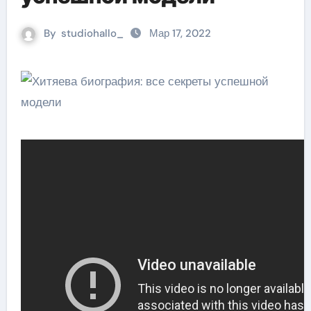
By
studiohallo_
Мар 17, 2022