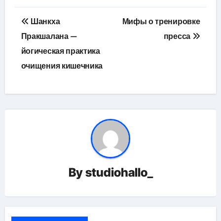
Навигация
Шанкха
Мифы о тренировке
по
Пракшалана —
пресса
йогическая практика
записям
очищения кишечника
By
studiohallo_