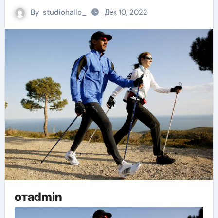
By
studiohallo_
Дек 10, 2022
отadmin