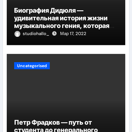
Биография Дидюля —
удивительная история жизни
музыкального гения, которая
проникнет в самые глубины
studiohallo_
Мар 17, 2022
вашего сердца
Uncategorised
Петр Фрадков — путь от
студента до генерального