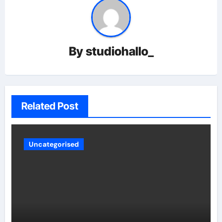
By
studiohallo_
Related Post
Uncategorised