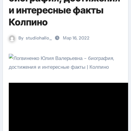
и интересные факты
Колпино
By
studiohallo_
Мар 16, 2022