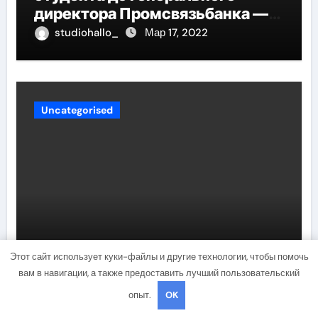
директора Промсвязьбанка —
биография и рост в банковской
studiohallo_
Мар 17, 2022
индустрии
Uncategorised
Биография Софии Ротару на
Этот сайт использует куки-файлы и другие технологии, чтобы помочь
Википедии — от детства в
вам в навигации, а также предоставить лучший пользовательский
сталинской деревне до великой
опыт.
OK
карьеры и яркой личной жизни
studiohallo_
Мар 17, 2022