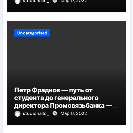
проникнет в самые глубины
studiohallo_
Мар 17, 2022
вашего сердца
Uncategorised
Петр Фрадков — путь от
студента до генерального
директора Промсвязьбанка —
биография и рост в банковской
studiohallo_
Мар 17, 2022
индустрии