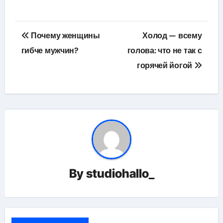
Навигация
Почему женщины
Холод — всему
по
гибче мужчин?
голова: что не так с
горячей йогой
записям
By
studiohallo_