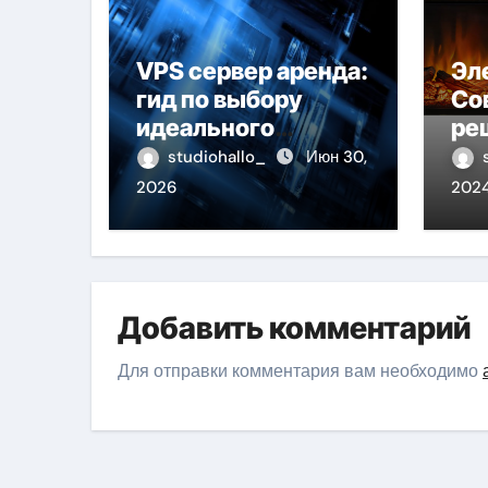
VPS сервер аренда:
Эл
гид по выбору
Со
идеального
ре
решения
те
studiohallo_
Июн 30,
2026
202
Добавить комментарий
Для отправки комментария вам необходимо