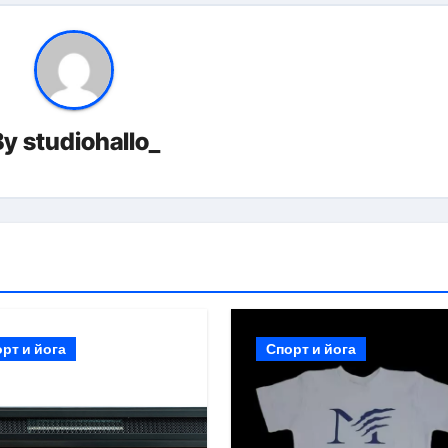
By
studiohallo_
рт и йога
Спорт и йога