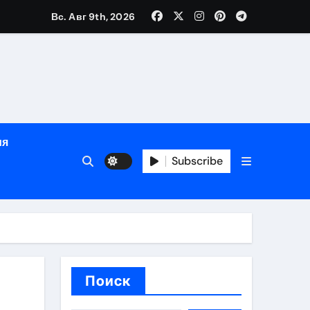
Вс. Авг 9th, 2026
глосуточной помощью под наблюдением врачей
лгосрочных результатов при анонимном лечении
ия
особенности
Subscribe
Поиск