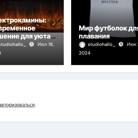
ектрокамины:
временное
Мир футболок дл
шение для уюта и
плавания
пла
studiohallo_
Июл 18,
studiohallo_
Июн 
4
2024
авторизоваться
.