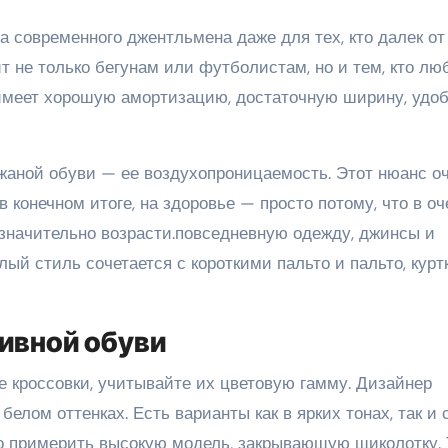
 современного джентльмена даже для тех, кто далек от
т не только бегунам или футболистам, но и тем, кто лю
ь имеет хорошую амортизацию, достаточную ширину, удоб
жаной обуви — ее воздухопроницаемость. Этот нюанс о
в конечном итоге, на здоровье — просто потому, что в оч
 значительно возрасти.повседневную одежду, джинсы и
лый стиль сочетается с короткими пальто и пальто, кур
ивной обуви
е кроссовки, учитывайте их цветовую гамму. Дизайнер
белом оттенках. Есть варианты как в ярких тонах, так и 
о примерить высокую модель, закрывающую щиколотку. 