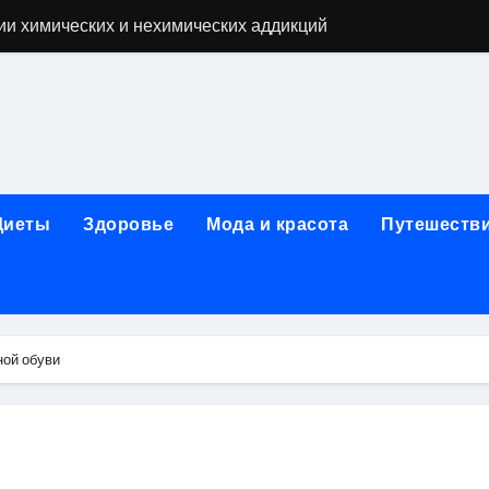
ии химических и нехимических аддикций
ne Air: объём памяти, поддержка eSIM и цветовые решения
о выбору идеального решения
лизма и наркомании с детоксикацией, кодированием и кру
мых: 12 шагов, психотерапия, ресоциализация и оценка до
Диеты
Здоровье
Мода и красота
Путешеств
нтернет-магазин: организация работы, услуги и ключевые 
 ремонт под ключ
рбурге: между ампиром и минимализмом
ной обуви
 два крыла одного полёта
иц с поликарбонатным покрытием 4 и 6 мм