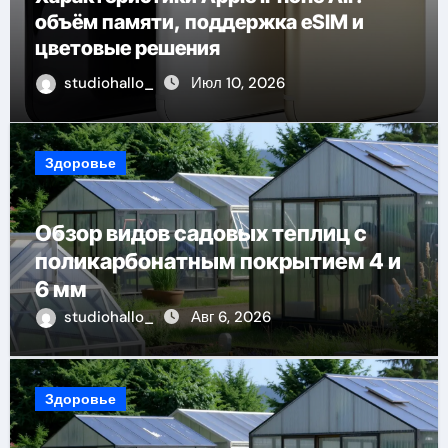
объём памяти, поддержка eSIM и
цветовые решения
studiohallo_
Июл 10, 2026
Здоровье
Обзор видов садовых теплиц с
поликарбонатным покрытием 4 и
6 мм
studiohallo_
Авг 6, 2026
Здоровье