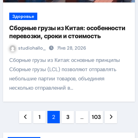
Здоровье
Сборные грузы из Китая: особенности
перевозки, сроки и стоимость
studiohallo_
Янв 28, 2026
Сборные грузы из Китая: основные принципы
Сборные грузы (LCL) позволяют отправлять
небольшие партии товаров, объединяя
несколько отправлений в…
Пагинация
1
2
3
…
103
записей