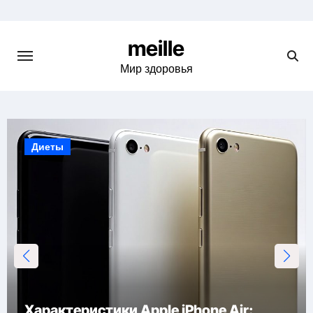
Skip
to
meille
content
Мир здоровья
Диеты
Характеристики Apple iPhone Air: